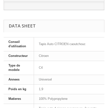
DATA SHEET
Conseil
Tapis Auto CITROEN caoutchouc
d'utilisation
Constructeur
Citroen
Type de
C4
modele
Annees
Universel
Poids en kg
1,9
Matieres
100% Polypropylene