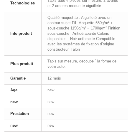
Tapis auto 4 pieces sur mesure, 2 avants
Technologies
et 2 arrieres moquette aiguillete
Qualité moquettte : Aiguilleté avec un
contour surjet Fil. Moquette 550g/m² +
sous-couche 1150g/m² = 1700g/m² Finition
Info produit
sous-couche : Antidérapante Coloris
disponibles : Noir anthracite Compatible
avec les systèmes de fixation d’origine
constructeur. Talon
Tapis sur mesure, decoupe ˆ la forme de
Plus produit
votre auto.
Garantie
12 mois
Age
new
new
new
Prestation
new
new
new