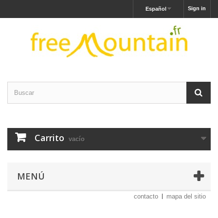
Sign in
Español
Carrito
vacío
MENÚ
contacto
mapa del sitio