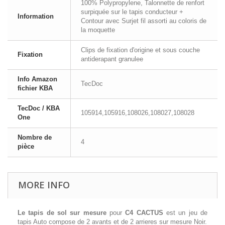
100% Polypropylene, Talonnette de renfort
surpiquée sur le tapis conducteur +
Information
Contour avec Surjet fil assorti au coloris de
la moquette
Clips de fixation d'origine et sous couche
Fixation
antiderapant granulee
Info Amazon
TecDoc
fichier KBA
TecDoc / KBA
105914,105916,108026,108027,108028
One
Nombre de
4
pièce
MORE INFO
Le tapis de sol sur mesure
pour
C4 CACTUS
est un jeu de
tapis Auto compose de 2 avants et de 2 arrieres sur mesure Noir.