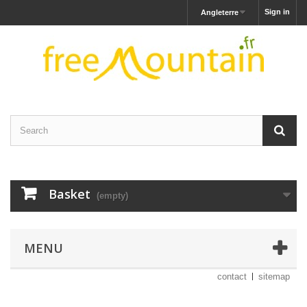
Sign in
Angleterre
Basket
(empty)
MENU
contact
sitemap