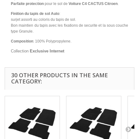
Parfaite protection
pour le sol de
Voiture C4 CACTUS Citroen
.
Finition du tapis de sol Auto
:
surjet assorti au coloris du tapis de sol.
Bon maintien du tapis avec les fixations de securite et la sous couche
type Granule.
Composition
: 100% Polypropylene.
Collection
Exclusive Internet
30 OTHER PRODUCTS IN THE SAME
CATEGORY: