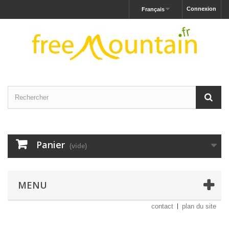
Connexion
Français
Panier
(vide)
MENU
contact
plan du site