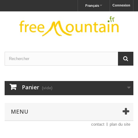
Connexion
Français
Panier
(vide)
MENU
contact
plan du site