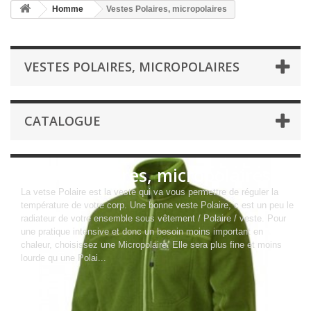
Homme
Vestes Polaires, micropolaires
VESTES POLAIRES, MICROPOLAIRES
CATALOGUE
Vestes Polaires, micropolaires
La vetse Polaire est la veste qui va vous permettre de réguler la
température de votre corp. Une bonne veste Polaire, c est un peu le
radiateur de votre ensemble sous vêtement / Polaire / veste. Pour
une pratique intensive et donc un besoin moins important en
chaleur, choisissez une Micropolaire. Elle sera plus fine et moins
lourde qu une Polai...
Détails