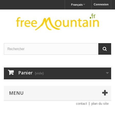
Connexion
Français
Panier
(vide)
MENU
contact
plan du site