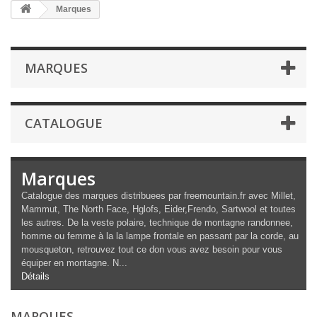
Marques
MARQUES
CATALOGUE
Marques
Catalogue des marques distribuees par freemountain.fr avec Millet,
Mammut, The North Face, Hglofs, Eider,Frendo, Sartwool et toutes
les autres. De la veste polaire, technique de montagne randonnee,
homme ou femme à la la lampe frontale en passant par la corde, au
mousqueton, retrouvez tout ce don vous avez besoin pour vous
équiper en montagne. N...
Détails
MARQUES