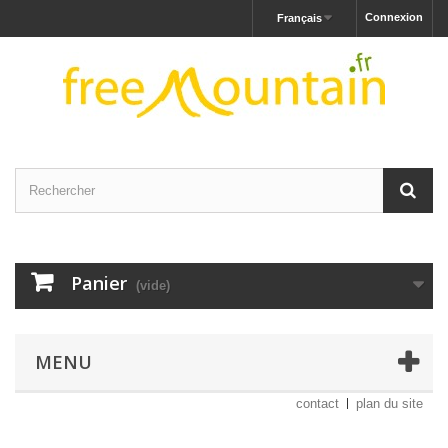
Connexion
Français
Panier
(vide)
MENU
contact
plan du site