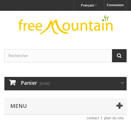
Connexion
Français
Panier
(vide)
MENU
contact
plan du site