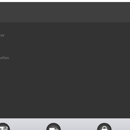
ise
elles