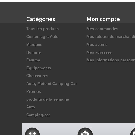
Catégories
Mon compte
Tous les produits
Mes commandes
Customagic Auto
Mes retours de marchand
Marques
Mes avoirs
Homme
Mes adresses
Femme
Mes informations personn
Equipements
Chaussures
Auto, Moto et Camping Car
Promos
produits de la semaine
Auto
Camping-car