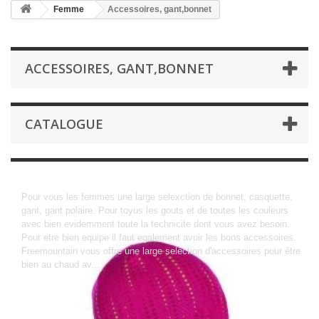
Femme
Accessoires, gant,bonnet
ACCESSOIRES, GANT,BONNET
CATALOGUE
Accessoires, gant,bonnet
Pour vous les femmes une large selexction de bonnet, casquette,
gant, gant polaire. Pour toyus les gouts et de toutes les couleurs
avec bien evidemment toute la technicite dont vous avez besoin.
Pour etre bien equipe il faut egalement avoir les bons accessoires.
Freemountain vous offre une large selection d'accessoires pour être
bien au chaud av...
Détails