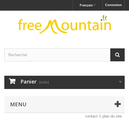
Connexion
Français
Panier
(vide)
MENU
contact
plan du site