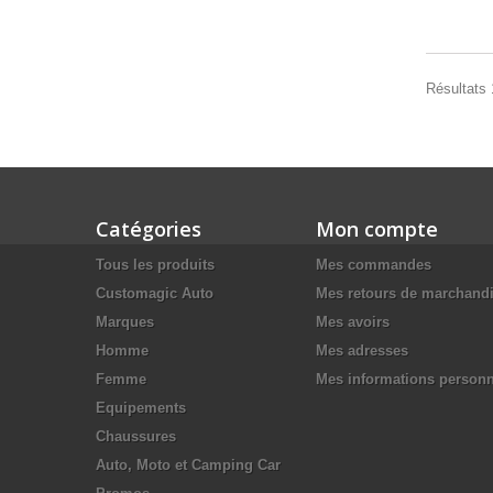
Résultats 1
Catégories
Mon compte
Tous les produits
Mes commandes
Customagic Auto
Mes retours de marchand
Marques
Mes avoirs
Homme
Mes adresses
Femme
Mes informations personn
Equipements
Chaussures
Auto, Moto et Camping Car