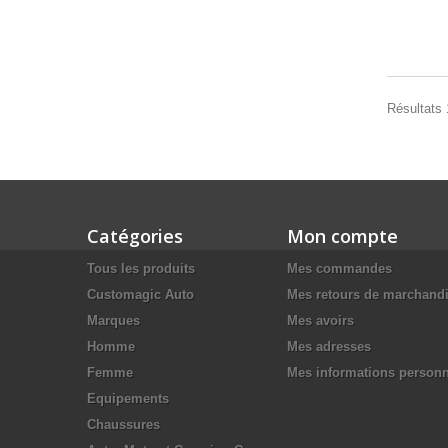
Résultats 1
Catégories
Mon compte
Tous les produits
Mes commandes
Customagic Auto
Mes retours de marchand
Marques
Mes avoirs
Homme
Mes adresses
Femme
Mes informations personn
Equipements
Chaussures