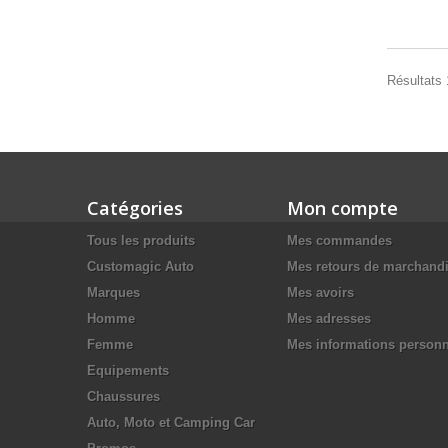
Résultats 1
Catégories
Mon compte
Tous les produits
Mes commandes
Customagic Auto
Mes retours de marchand
Marques
Mes avoirs
Homme
Mes adresses
Femme
Mes informations personn
Equipements
Chaussures
Auto, Moto et Camping Car