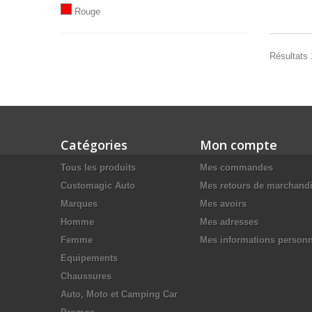
Rouge
Résultats 1
Catégories
Mon compte
Tous les produits
Mes commandes
Customagic Auto
Mes retours de marchand
Marques
Mes avoirs
Homme
Mes adresses
Femme
Mes informations personn
Equipements
Chaussures
Auto, Moto et Camping Car