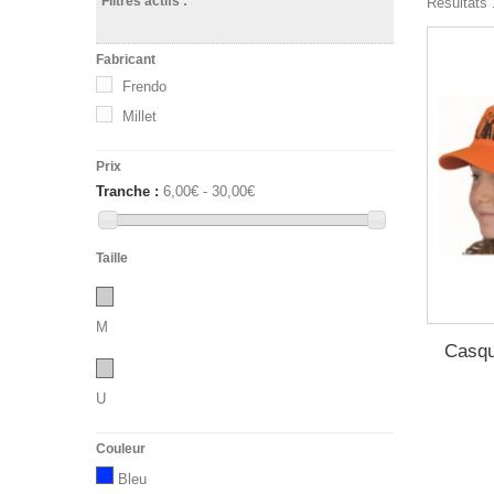
Filtres actifs :
Résultats 1
Fabricant
Frendo
Millet
Prix
Tranche :
6,00€ - 30,00€
Taille
M
Casqu
U
Couleur
Bleu