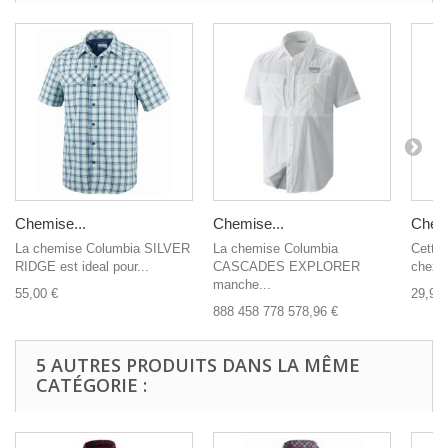
Chemise...
Chemise...
Chemi
La chemise Columbia SILVER
La chemise Columbia
Cette
RIDGE est ideal pour...
CASCADES EXPLORER
chez C
manche...
55,00 €
29,95 
888 458 778 578,96 €
5 AUTRES PRODUITS DANS LA MÊME
CATÉGORIE :