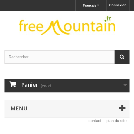
Connexion
Français
Panier
(vide)
MENU
contact
plan du site