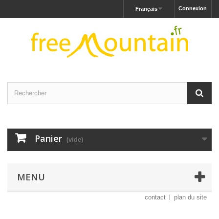
Connexion
Français
Panier
(vide)
MENU
contact
plan du site