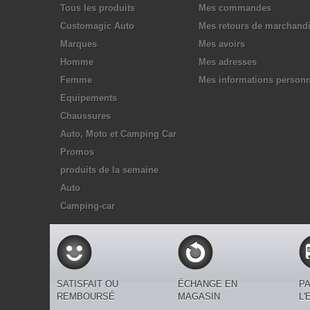
Tous les produits
Mes commandes
Customagic Auto
Mes retours de marchand
Marques
Mes avoirs
Homme
Mes adresses
Femme
Mes informations personn
Equipements
Chaussures
Auto, Moto et Camping Car
Promos
produits de la semaine
Auto
Camping-car
SATISFAIT OU
ÉCHANGE EN
PA
REMBOURSÉ
MAGASIN
L'