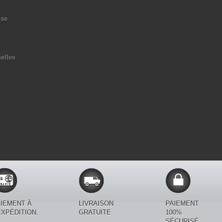
ise
elles
IEMENT À
LIVRAISON
PAIEMENT
EXPÉDITION.
GRATUITE
100%
SÉCURISÉ