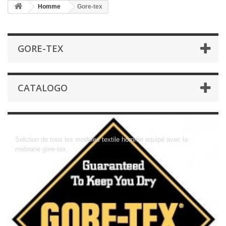
Homme
Gore-tex
GORE-TEX
CATALOGO
Gore-tex
Selction de tous les modeles textile homme equipé avec la
mebrane gore-tex.