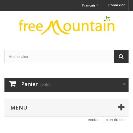
Connexion
Français
Panier
(vide)
MENU
contact
plan du site