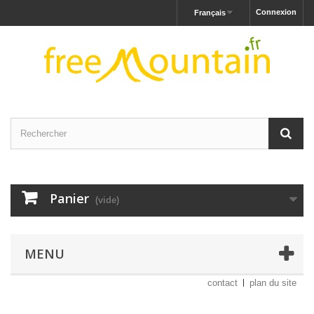
Connexion
Français
Panier
(vide)
MENU
contact
plan du site