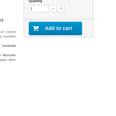
Quantity
rt
Add to cart
un couvre
ur maintien
conduite
e douceur
egree dans