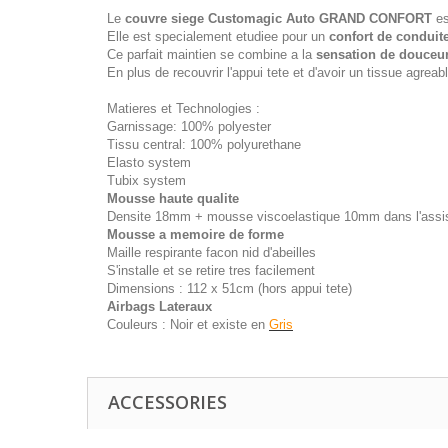
Le
couvre siege Customagic Auto GRAND CONFORT
es
Elle est specialement etudiee pour un
confort de conduit
Ce parfait maintien se combine a la
sensation de douceu
En plus de recouvrir l'appui tete et d'avoir un tissue agreabl
Matieres et Technologies :
Garnissage: 100% polyester
Tissu central: 100% polyurethane
Elasto system
Tubix system
Mousse haute qualite
Densite 18mm + mousse viscoelastique 10mm dans l'assi
Mousse a memoire de forme
Maille respirante facon nid d'abeilles
S'installe et se retire tres facilement
Dimensions : 112 x 51cm (hors appui tete)
Airbags Lateraux
Couleurs : Noir et existe en
Gris
ACCESSORIES