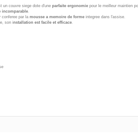
t un couvre siege dote d'une
parfaite ergonomie
pour le meilleur maintien po
e incomparable
.
r
conferee par la
mousse a memoire de forme
integree dans l'assise.
e, son i
nstallation est facile et efficace
.
se