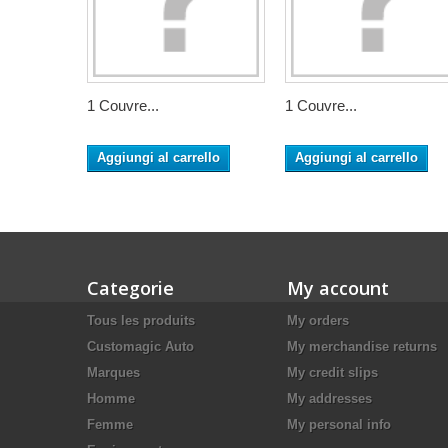
1 Couvre...
1 Couvre...
Aggiungi al carrello
Aggiungi al carrello
Categorie
My account
Tous les produits
My orders
Customagic Auto
My merchandise returns
Marques
My credit slips
Homme
My addresses
Femme
My personal info