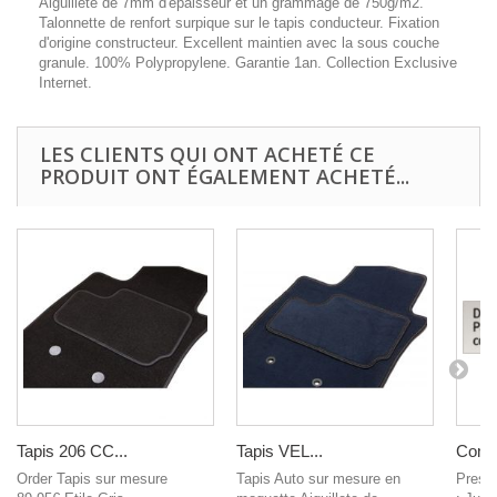
Aiguillete de 7mm d'epaisseur et un grammage de 750g/m2.
Talonnette de renfort surpique sur le tapis conducteur. Fixation
d'origine constructeur. Excellent maintien avec la sous couche
granule. 100% Polypropylene. Garantie 1an. Collection Exclusive
Internet.
LES CLIENTS QUI ONT ACHETÉ CE
PRODUIT ONT ÉGALEMENT ACHETÉ...
Tapis 206 CC...
Tapis VEL...
Comm
Order Tapis sur mesure
Tapis Auto sur mesure en
Presta