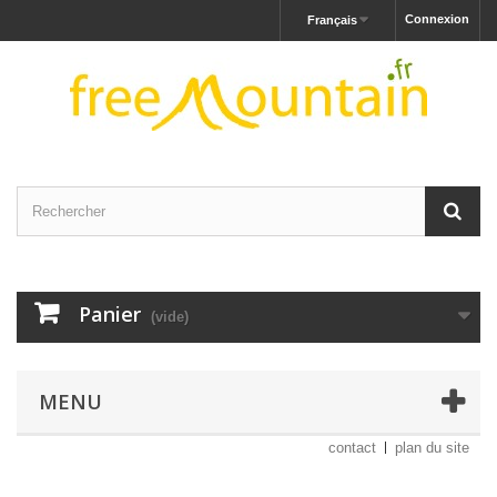
Connexion
Français
Panier
(vide)
MENU
contact
plan du site