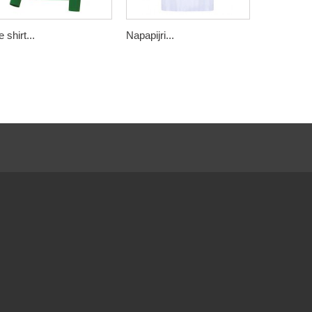
 shirt...
Napapijri...
Napapijri...