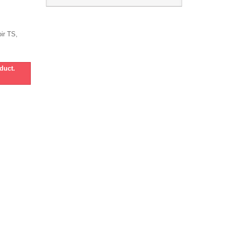
ir TS,
.
duct.