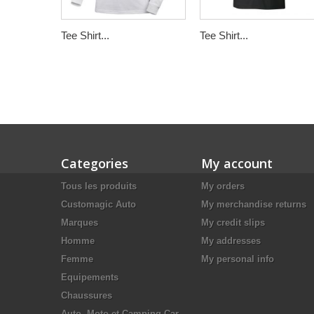
Tee Shirt...
Tee Shirt...
Categories
My account
Tous les produits
My orders
Customagic Auto
My merchandise returns
Marques
My credit slips
Homme
My addresses
Femme
My personal info
Equipements
Chaussures
Auto, Moto et Camping Car