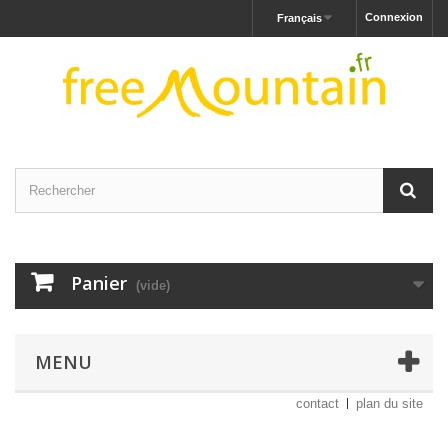
Connexion
Français
Panier
(vide)
MENU
contact
plan du site