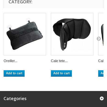
CATEGORY:
Oreiller...
Cale tete...
Cale 
Add to cart
Add to cart
Add 
Categories