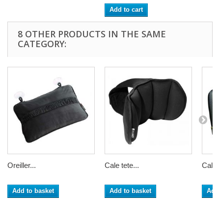
Add to cart
8 OTHER PRODUCTS IN THE SAME
CATEGORY:
Oreiller...
Cale tete...
Cale 
Add to basket
Add to basket
Add 