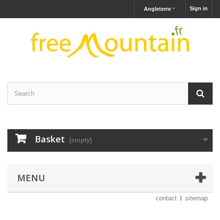
Sign in
Angleterre
Basket
(empty)
MENU
contact
sitemap