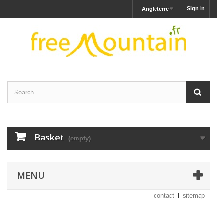
Sign in
Angleterre
Basket
(empty)
MENU
contact
sitemap