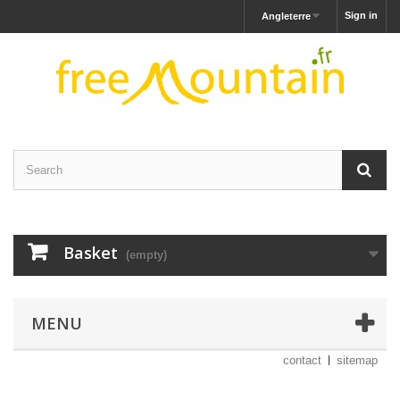
Sign in
Angleterre
Basket
(empty)
MENU
contact
sitemap