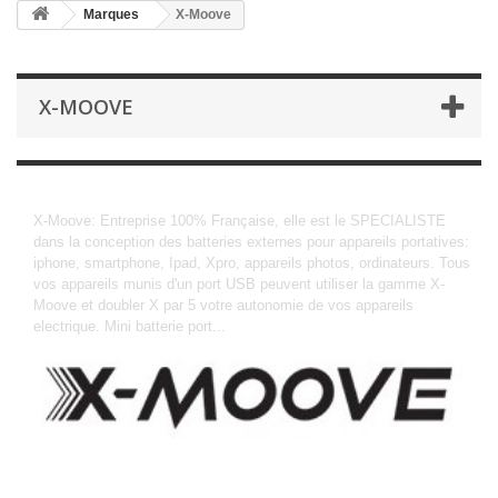
Marques
X-Moove
X-MOOVE
X-Moove
X-Moove: Entreprise 100% Française, elle est le SPECIALISTE
dans la conception des batteries externes pour appareils portatives:
iphone, smartphone, Ipad, Xpro, appareils photos, ordinateurs. Tous
vos appareils munis d'un port USB peuvent utiliser la gamme X-
Moove et doubler X par 5 votre autonomie de vos appareils
electrique. Mini batterie port...
More