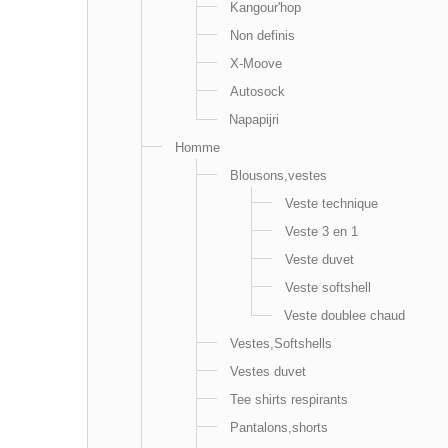
Kangour'hop
Non definis
X-Moove
Autosock
Napapijri
Homme
Blousons,vestes
Veste technique
Veste 3 en 1
Veste duvet
Veste softshell
Veste doublee chaud
Vestes,Softshells
Vestes duvet
Tee shirts respirants
Pantalons,shorts