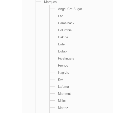
Marques
Angel Cat Sugar
Etc
Camelback
Columbia
Dakine
Eider
Eufab
Fivefingers
Frendo
Haglofs
Kwh
Lafuma
Mammut
Millet
Mottez