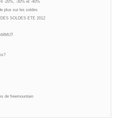
ant -20%, -30% et -40%
e plus sur les soldes
 DES SOLDES ETE 2012
MAMMUT
is?
es de freemountain