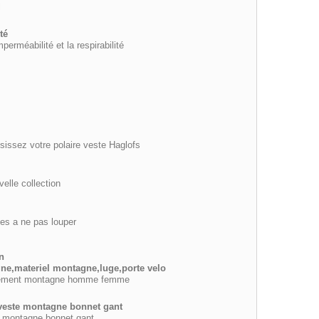
l
té
mperméabilité et la respirabilité
sissez votre polaire veste Haglofs
elle collection
es a ne pas louper
n
ne,materiel montagne,luge,porte velo
vetement montagne homme femme
 veste montagne bonnet gant
e montagne bonnet gant