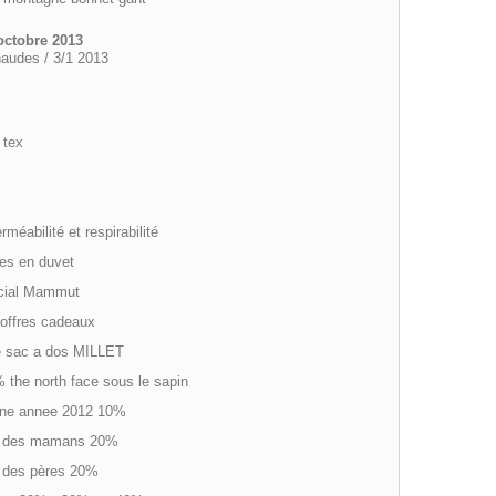
octobre 2013
haudes / 3/1 2013
 tex
méabilité et respirabilité
tes en duvet
écial Mammut
 offres cadeaux
re sac a dos MILLET
 the north face sous le sapin
nne annee 2012 10%
te des mamans 20%
e des pères 20%