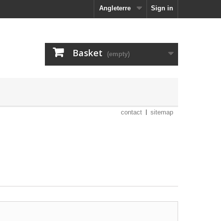
Angleterre
Sign in
Basket
(empty)
contact
sitemap