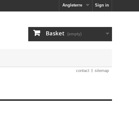
Angleterre
Sign in
Basket
(empty)
contact
sitemap