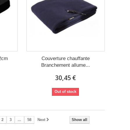
42cm
Couverture chauffante
Branchement allume...
30,45 €
Out of stock
2
3
...
58
Next
Show all