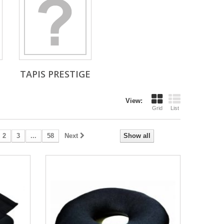
TAPIS PRESTIGE
View:
Grid
List
2
3
...
58
Next
Show all