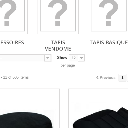
ESSOIRES
TAPIS
TAPIS BASIQUE
VENDOME
Show
--
12
per page
- 12 of 686 items
Previous
1