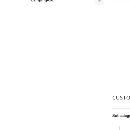
Camping-car
CUST
Subcateg