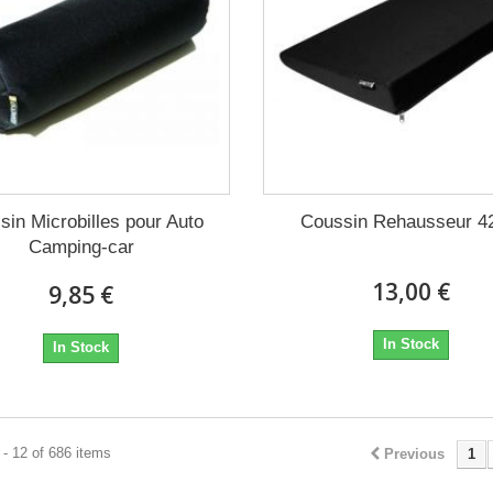
sin Microbilles pour Auto
Coussin Rehausseur 
Camping-car
13,00 €
9,85 €
In Stock
In Stock
- 12 of 686 items
Previous
1