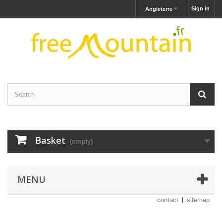
Sign in
Angleterre
Basket
(empty)
MENU
contact
sitemap