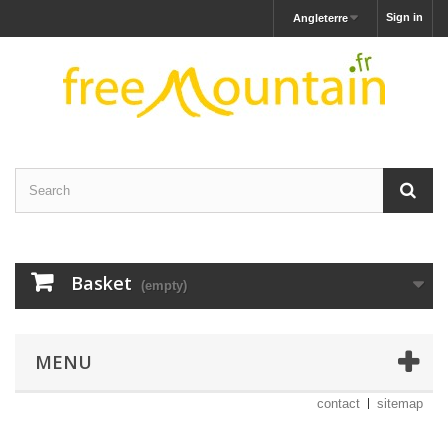
Sign in
Angleterre
Basket
(empty)
MENU
contact
sitemap