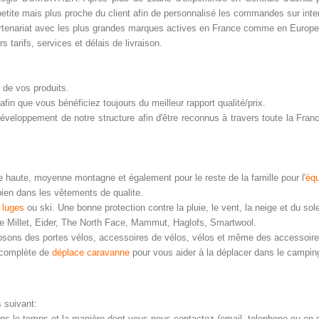
etite mais plus proche du client afin de personnalisé les commandes sur inte
rtenariat avec les plus grandes marques actives en France comme en Europe
s tarifs, services et délais de livraison.
 de vos produits.
 afin que vous bénéficiez toujours du meilleur rapport qualité/prix.
éveloppement de notre structure afin d'être reconnus à travers toute la Fran
e haute, moyenne montagne et également pour le reste de la famille pour l'
éq
bien dans les vêtements de qualite.
,
luges
ou ski. Une bonne protection contre la pluie, le vent, la neige et du sol
e Millet, Eider, The North Face, Mammut, Haglofs, Smartwool.
osons des portes vélos, accessoires de vélos, vélos et même des accessoire
 complète de
déplace caravanne
pour vous aider à la déplacer dans le campin
 suivant:
ans le temps et la manière dont vous nous contactez (email, telephone ou en d