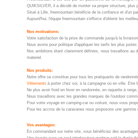
QUIKSILVER, il a décidé de monter sa propre structure, plus p
Situé à Lille, freemountain bénéficie de la confiance et d'un p
a
Aujourd'hui, l'équpe freemountain s'efforce d'obtenir les meilleur
Nos motivations:
Votre satisfaction de la prise de commande jusqu'à la livraison
Nous avons pour politique d'appliquer les tarifs les plus justes
Nos ambitions étant clairement définies, nous travaillons au d
materiel.
Nos produits:
Notre offre se constitue pour tous les pratiquants de randonné
Vêtements
à porter chez soi, à la campagne où en ville. Etre 
Ne plus avoir froid en hiver en randonnée, en raquette à neige
Nous travaillons avec les grandes marques de l'outdoor comm
Pour votre voyage en camping-car ou voiture, nous vous prop
Pour les accros de la caravanes nous proposons une gamme
Vos avantages:
En commandant sur notre site, vous bénéficiez des avantages
Une écoute avec un seul interlocuteur quelque soit la durée d