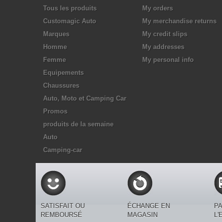
Tous les produits
My orders
Customagic Auto
My merchandise returns
Marques
My credit slips
Homme
My addresses
Femme
My personal info
Equipements
Chaussures
Auto, Moto et Camping Car
Promos
produits de la semaine
Auto
Camping-car
SATISFAIT OU
ÉCHANGE EN
PA
REMBOURSÉ
MAGASIN
L'