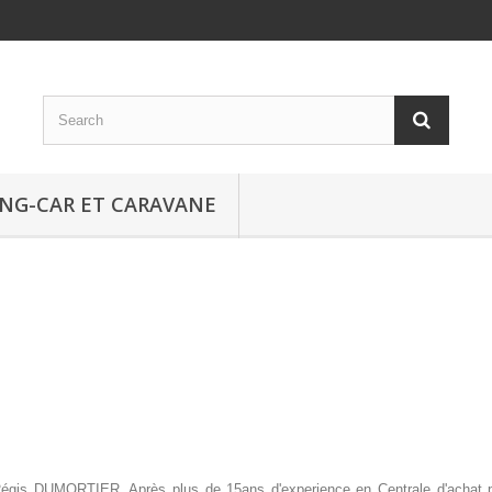
NG-CAR ET CARAVANE
e Régis DUMORTIER. Après plus de 15ans d'experience en Centrale d'ac