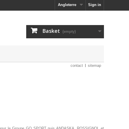
Angleterre
Sign in
Basket
(empty)
contact
sitemap
hat pour le Groupe GO SPORT puis ANDASKA, ROSSIGNOL et