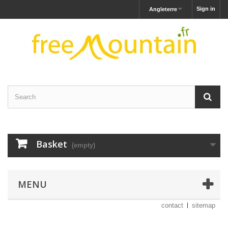
Sign in
Angleterre
Basket
(empty)
MENU
contact
sitemap