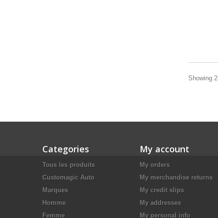
Showing 25
Categories
My account
Tous les produits
My orders
Customagic Auto
My merchandise returns
Marques
My credit slips
Homme
My addresses
Femme
My personal info