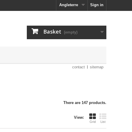
Angleterre
Sign in
Basket
(empty)
contact
sitemap
There are 147 products.
View:
Grid
List