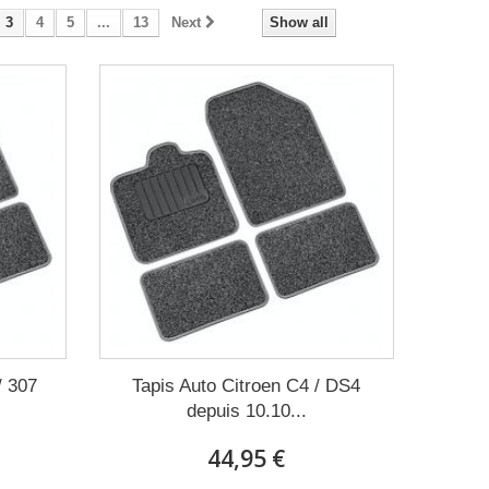
3
4
5
...
13
Next
Show all
/ 307
Tapis Auto Citroen C4 / DS4
depuis 10.10...
44,95 €