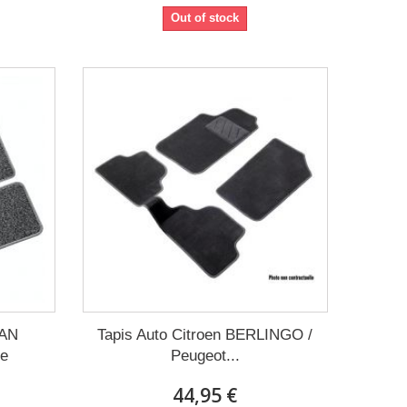
Out of stock
GAN
Tapis Auto Citroen BERLINGO /
re
Peugeot...
44,95 €