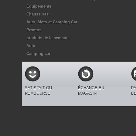
Equipements
Chaussures
Auto, Moto et Camping Car
Promos
produits de la semaine
Auto
Camping-car
SATISFAIT OU
ÉCHANGE EN
PA
REMBOURSÉ
MAGASIN
L'