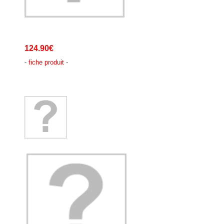
124.90€
- fiche produit -