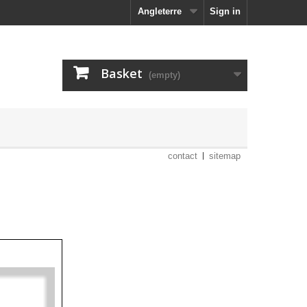
Angleterre
Sign in
Basket
(empty)
contact
sitemap