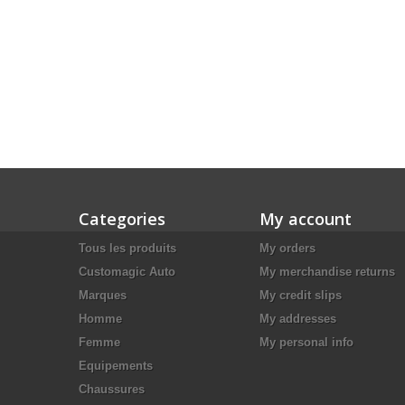
Categories
My account
Tous les produits
My orders
Customagic Auto
My merchandise returns
Marques
My credit slips
Homme
My addresses
Femme
My personal info
Equipements
Chaussures