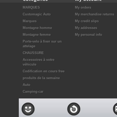
MARQUES
My orders
Customagic Auto
My merchandise returns
Marques
My credit slips
Montagne homme
My addresses
Montagne femme
My personal info
Porte-velo à fixer sur un
attelage
CHAUSSURE
Accessoires à votre
véhicule
Codification en cours free
produits de la semaine
Auto
Camping-car