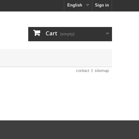
English
Sign in
Cart
(empty)
contact
sitemap