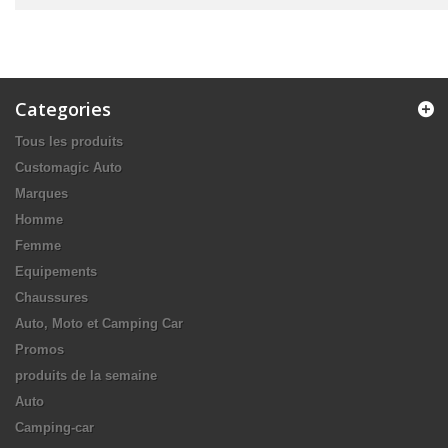
Categories
Tous les produits
Customagic Auto
Marques
Homme
Femme
Equipements
Chaussures
Auto, Moto et Camping Car
Promos
produits de la semaine
Auto
Camping-car