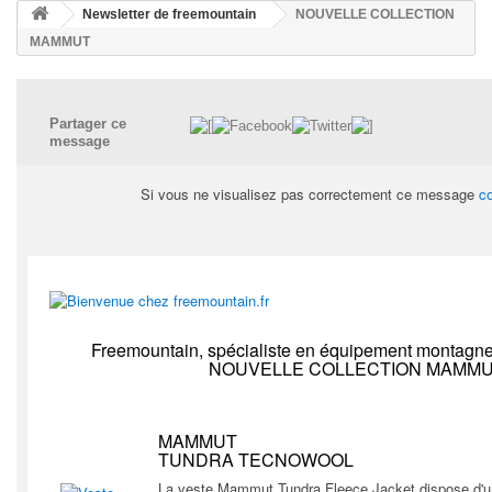
Newsletter de freemountain
NOUVELLE COLLECTION
MAMMUT
Partager ce
message
Si vous ne visualisez pas correctement ce message
co
Freemountain, spécialiste en équipement montagne e
NOUVELLE COLLECTION MAMM
MAMMUT
TUNDRA TECNOWOOL
La veste Mammut Tundra Fleece Jacket dispose d'un l