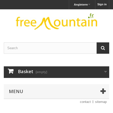
Sign in
Angleterre
Basket
(empty)
MENU
contact
sitemap