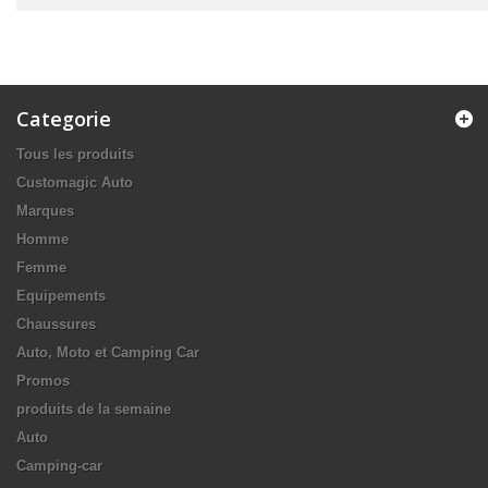
Categorie
Tous les produits
Customagic Auto
Marques
Homme
Femme
Equipements
Chaussures
Auto, Moto et Camping Car
Promos
produits de la semaine
Auto
Camping-car