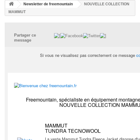
Newsletter de freemountain
NOUVELLE COLLECTION
MAMMUT
Partager ce
message
Si vous ne visualisez pas correctement ce message
co
Freemountain, spécialiste en équipement montagne e
NOUVELLE COLLECTION MAMM
MAMMUT
TUNDRA TECNOWOOL
La veste Mammut Tundra Fleece Jacket dispose d'un l