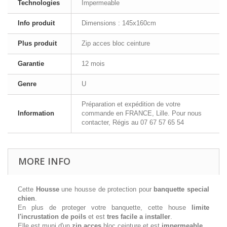
Technologies
Impermeable
Info produit
Dimensions : 145x160cm
Plus produit
Zip acces bloc ceinture
Garantie
12 mois
Genre
U
Préparation et expédition de votre
Information
commande en FRANCE, Lille. Pour nous
contacter, Régis au 07 67 57 65 54
MORE INFO
Cette
Housse
une housse de protection pour
banquette special
chien
.
En plus de proteger votre banquette, cette house
limite
l'incrustation de poils
et est
tres facile a installer
.
Elle est muni d'un
zip acces
bloc ceinture et est
impermeable
.