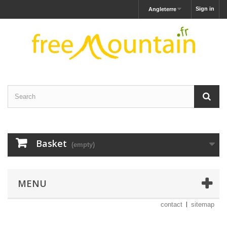
Sign in
Angleterre
Basket
(empty)
MENU
contact
sitemap