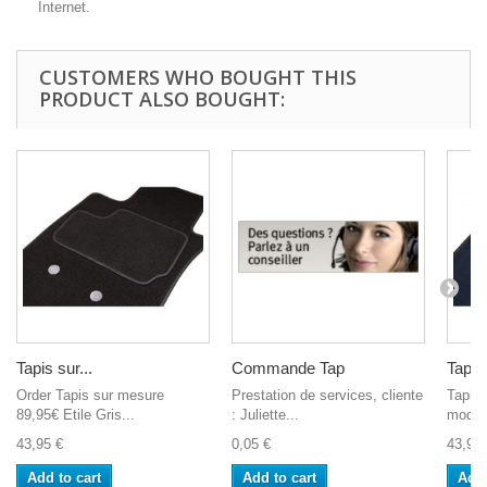
Internet.
CUSTOMERS WHO BOUGHT THIS
PRODUCT ALSO BOUGHT:
Tapis sur...
Commande Tap
Tapis 
Order Tapis sur mesure
Prestation de services, cliente
Tapis 
89,95€ Etile Gris...
: Juliette...
moquet
43,95 €
0,05 €
43,95 
Add to cart
Add to cart
Add 