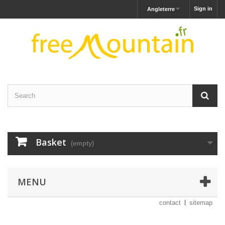
Sign in
Angleterre
Basket
(empty)
MENU
contact
sitemap