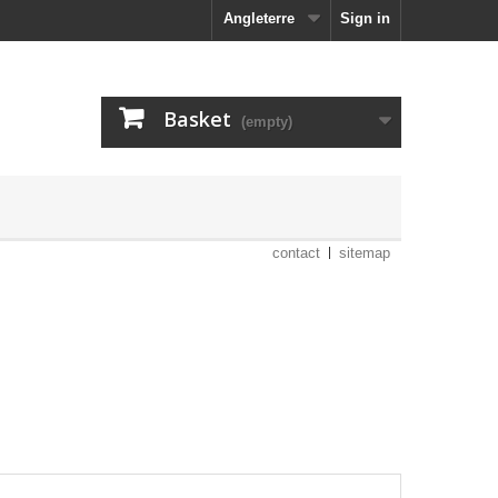
Angleterre
Sign in
Basket
(empty)
contact
sitemap