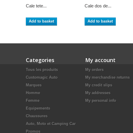
Cale tete...
Cale dos de...
Add to basket
Add to basket
Categories
My account
Tous les produits
My orders
Customagic Auto
My merchandise returns
Marques
My credit slips
Homme
My addresses
Femme
My personal info
Equipements
Chaussures
Auto, Moto et Camping Car
Promos