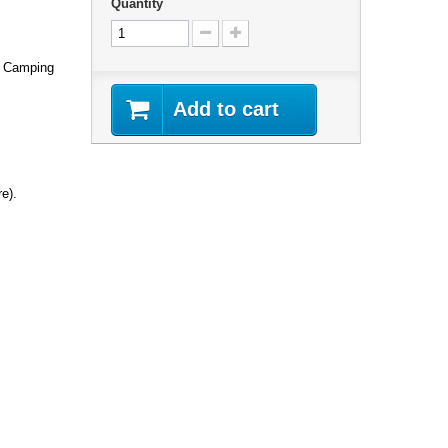
Quantity
o, Camping
Add to cart
re).