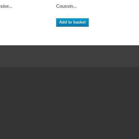
sise...
Coussin...
Accessoire
Add to basket
Add to ba