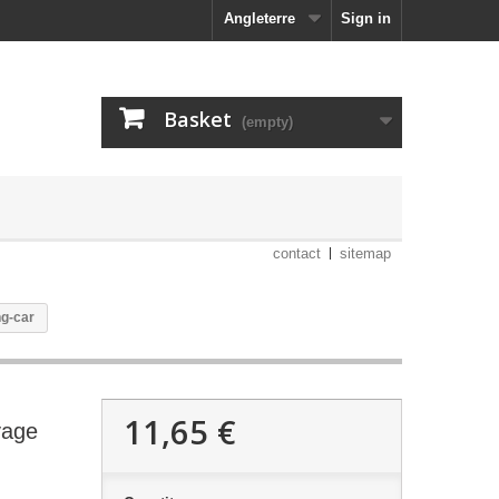
Angleterre
Sign in
Basket
(empty)
contact
sitemap
g-car
11,65 €
yage