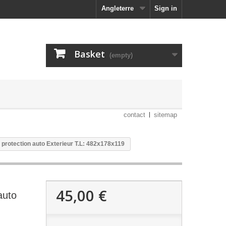
Angleterre
Sign in
Basket
(empty)
contact
sitemap
protection auto Exterieur T.L: 482x178x119
45,00 €
auto