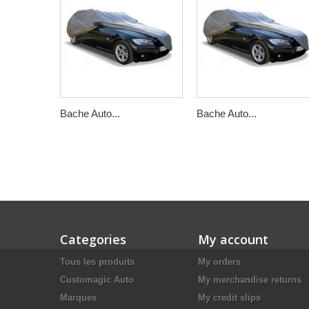
Bache Auto...
Bache Auto...
Categories
My account
Tous les produits
My orders
Customagic Auto
My merchandise returns
Marques
My credit slips