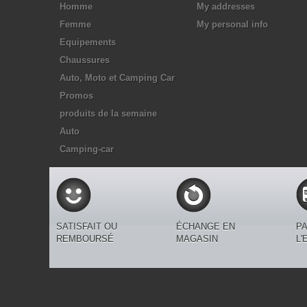
Homme
My addresses
Femme
My personal info
Equipements
Chaussures
Auto, Moto et Camping Car
Promos
produits de la semaine
Auto
Camping-car
SATISFAIT OU
ÉCHANGE EN
PA
REMBOURSÉ
MAGASIN
L'