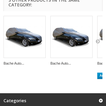
3 OTHER PRODUCTS IN THE SAME
CATEGORY:
Bache Auto...
Bache Auto...
Bache
Add 
Categories