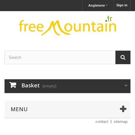
Sign in
Angleterre
Basket
(empty)
MENU
contact
sitemap