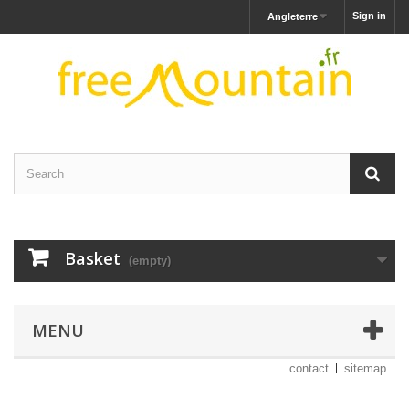
Sign in
Angleterre
Basket
(empty)
MENU
contact
sitemap