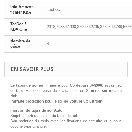
Info Amazon
TecDoc
fichier KBA
TecDoc /
2918,2935,31998,32000,32795,32796,33786,5626
KBA One
Nombre de
4
pièce
EN SAVOIR PLUS
Le tapis de sol sur mesure
pour
C5 depuis 04/2008
est un jeu
de tapis Auto compose de 2 avants et de 2 arriere sur mesure
Noir.
Parfaite protection
pour le sol de
Voiture C5 Citroen
.
Finition du tapis de sol Auto
:
Surjet assorti au coloris du tapis de sol.
Bon maintien du tapis avec les fixations de securite et la sous
couche type Granule.