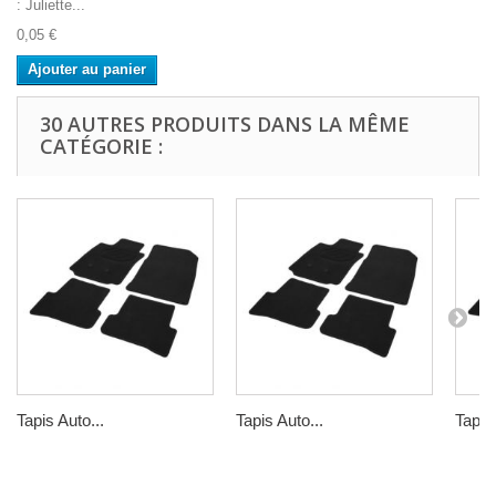
: Juliette...
0,05 €
Ajouter au panier
30 AUTRES PRODUITS DANS LA MÊME
CATÉGORIE :
Tapis Auto...
Tapis Auto...
Tapis 