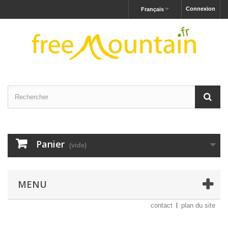
Connexion
Français
Panier
(vide)
MENU
contact
plan du site