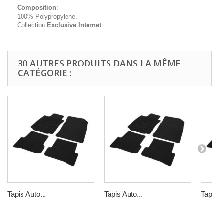
Composition
:
100% Polypropylene.
Collection
Exclusive Internet
30 AUTRES PRODUITS DANS LA MÊME
CATÉGORIE :
Tapis Auto...
Tapis Auto...
Tapis 